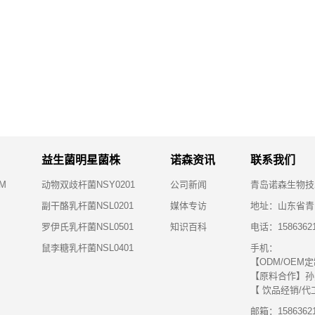
益生菌明星菌株
诺森资讯
联系我们
M
动物双歧杆菌NSY0201
公司新闻
青岛诺森生物技
副干酪乳杆菌NSL0201
媒体专访
地址：山东省青
罗伊氏乳杆菌NSL0501
知识百科
电话：15863621
鼠李糖乳杆菌NSL0401
手机：
【ODM/OEM定制
【原料合作】孙先生
【 饮品经销/代工】
邮箱：15863621