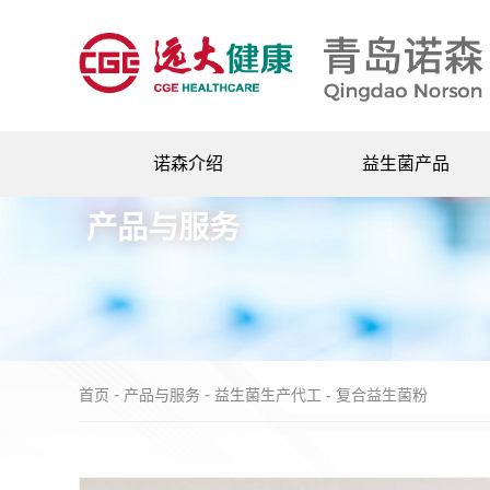
诺森介绍
益生菌产品
公司简介
益生菌冻干粉
产品与服务
企业荣誉
益生菌生产代工
企业风采
即食型益生菌
企业文化
享禾饮料产品
企业大事记
-
-
首页
产品与服务
益生菌生产代工 -
复合益生菌粉