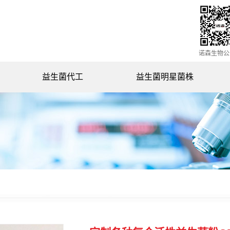
诺森生物公
益生菌代工
益生菌明星菌株
动物双歧杆菌NSY0201
副干酪乳杆菌NSL0201
罗伊氏乳杆菌NSL0501
鼠李糖乳杆菌NSL0401