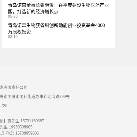
青岛诺森董事长张明俊：在平度建设生物医药产业
园，打造新的经济增长点
05-20
青岛诺森生物获省科创新动能创业投资基金4000
万股权投资
03-10
术有限责任公司
岛市平度市同和街道办事处北海路299号
729
】贾先生 15731150687
 19930508965
孙总 13708959806