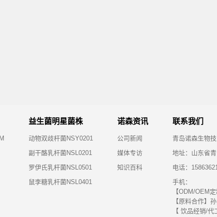
益生菌明星菌株
诺森资讯
联系我们
M
动物双歧杆菌NSY0201
公司新闻
青岛诺森生物技
副干酪乳杆菌NSL0201
媒体专访
地址：山东省青
罗伊氏乳杆菌NSL0501
知识百科
电话：15863621
鼠李糖乳杆菌NSL0401
手机：
【ODM/OEM定制
【原料合作】孙先生
【 饮品经销/代工】