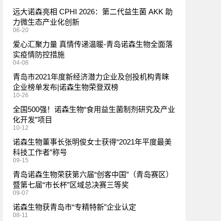
远大诺森亮相 CPHI 2026：第二代益生菌 AKK 助
力微生态产业化创新
06-20
爱心汇聚力量 真情传递温暖-青岛诺森生物全面落
实疫情防控措施
04-08
青岛市2021年度新经济潜力企业及创投机构青睐
企业榜单发布|诺森生物荣登双榜
10-26
全国500强！诺森生物“食用益生菌制剂研究及产业
化开发”项目
10-12
诺森生物董事长张明俊女士获得“2021年平度最美
科技工作者”称号
09-15
青岛诺森生物荣获第六届“创客中国”（青岛赛区）
暨第七届“市长杯”区域总决赛三等奖
09-07
诺森生物获青岛市“专精特新”企业认定
08-11