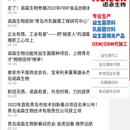
定了！诺森生物参展2022年FBIF食品创新展
08-26
在线QQ
诺森生物获批“青岛市乳酸菌工程研究中心”
08-04
企业有情、工会有爱”——把“娘家人”的温暖送到困
服务热线
难职工心坎上
05-19
诺森生物功能性益生菌菌种项目，上榜青岛首批人
益生菌代工
微信客服
才“揭榜挂帅”榜单！
04-29
益生菌粉代理
泰安市平度商会会长、宝来利来董事盛永杰参观青
即食型益生菌
网站导航
岛诺森生物
乳酸菌饮料
05-09
新冠无情，诺森有爱，共克时艰，力抗疫情
售后服务咨询
04-08
2022年首批青岛市技术创新重点项目名单公布！
青岛诺森生物技术有限责任公司获立项
02-24
青岛诺森生物新春动员会-金虎迎春 铸梦远航
02-24