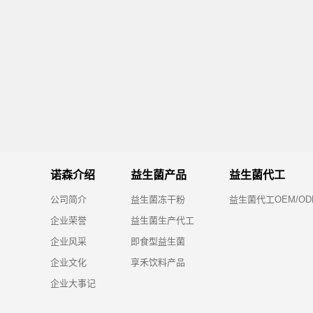
诺森介绍
益生菌产品
益生菌代工
公司简介
益生菌冻干粉
益生菌代工OEM/OD
企业荣誉
益生菌生产代工
企业风采
即食型益生菌
企业文化
享禾饮料产品
企业大事记