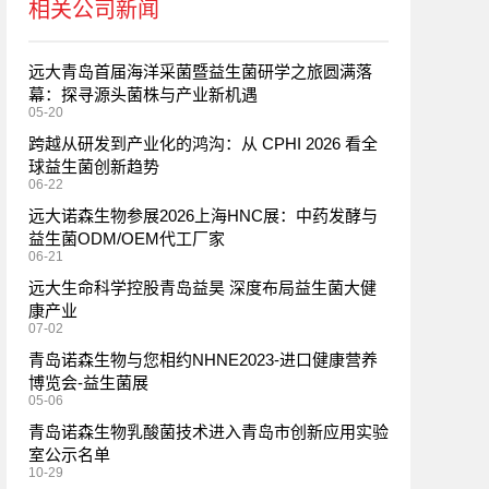
相关公司新闻
远大青岛首届海洋采菌暨益生菌研学之旅圆满落
幕：探寻源头菌株与产业新机遇
05-20
跨越从研发到产业化的鸿沟：从 CPHI 2026 看全
球益生菌创新趋势
06-22
远大诺森生物参展2026上海HNC展：中药发酵与
益生菌ODM/OEM代工厂家
06-21
远大生命科学控股青岛益昊 深度布局益生菌大健
康产业
07-02
青岛诺森生物与您相约NHNE2023-进口健康营养
博览会-益生菌展
05-06
青岛诺森生物乳酸菌技术进入青岛市创新应用实验
室公示名单
10-29